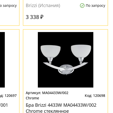
Brizzi (Испания)
о запросу
По запросу
3 338 ₽
MA04433W/002
120697
120698
Chrome
/001
Бра Brizzi 4433W MA04433W/002
Chrome стеклянное