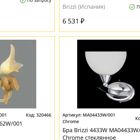
По запросу
Brizzi (Испания)
П
6 531 ₽
001
320466
MA04433W/001
Chrome
762W/001
Бра Brizzi 4433W MA04433W
Chrome стеклянное