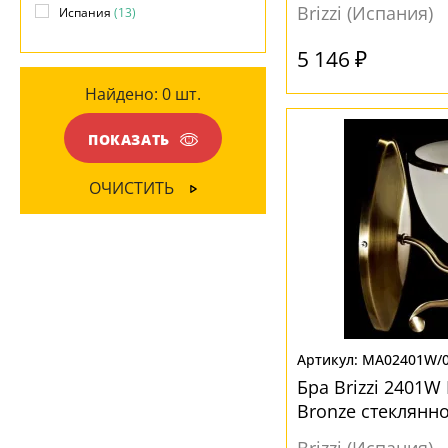
Brizzi (Испания)
Испания
(13)
Стекло
(13)
ПОВЕРХНОСТЬ
5 146 ₽
Найдено:
0
шт.
ЦВЕТ ПЛАФОНОВ
Матовый
(1)
Бежевый
(5)
ПОКАЗАТЬ
Белый
(11)
ОЧИСТИТЬ
MA02401W/0
Бра Brizzi 2401
Bronze стеклянн