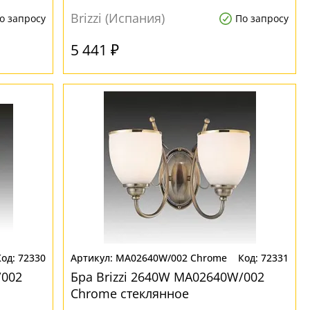
Brizzi (Испания)
о запросу
По запросу
5 441 ₽
72330
MA02640W/002 Chrome
72331
/002
Бра Brizzi 2640W MA02640W/002
Chrome стеклянное