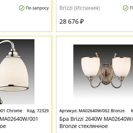
Brizzi (Испания)
По запросу
П
28 676 ₽
01 Chrome
72329
MA02640W/002 Bronze
W MA02640W/001
Бра Brizzi 2640W MA02640W
ое
Bronze стеклянное