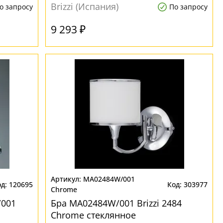
Brizzi (Испания)
о запросу
По запросу
9 293 ₽
MA02484W/001
120695
303977
Chrome
/001
Бра MA02484W/001 Brizzi 2484
Chrome стеклянное