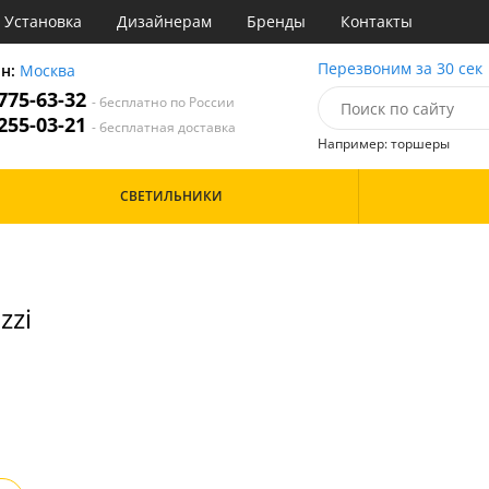
Установка
Дизайнерам
Бренды
Контакты
ы
Перезвоним за 30 сек
он:
Москва
 775-63-32
- бесплатно по России
атегории
 255-03-21
- бесплатная доставка
Например: торшеры
Назначение
Цвет
Особенности
СВЕТИЛЬНИКИ
тиная
Бронза
инет
Бренд
е
Дизайн/Форма
идор и прихожая
хожая
zzi