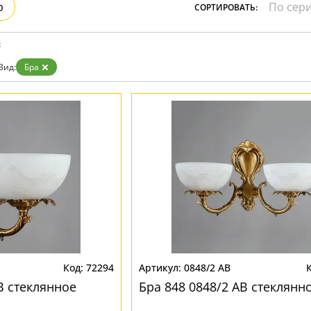
р
СОРТИРОВАТЬ:
:
Вид:
Бра
72294
0848/2 AB
B стеклянное
Бра 848 0848/2 AB стеклянн