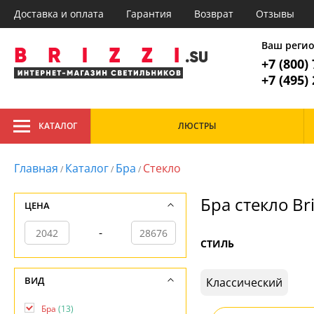
Доставка и оплата
Гарантия
Возврат
Отзывы
Главное меню
1. Люстр
Ваш реги
+7 (800)
Все товары к
1. Люстры
+7 (495)
2. Потолочные
3. Настольные лампы
Тип
КАТАЛОГ
ЛЮСТРЫ
Подвесные
Гос
Каб
Главная
Каф
Главная
Каталог
Бра
Стекло
/
/
/
Стиль
Доставка и оплата
Кор
Гарантия
При
Классический
Бра стекло Bri
Возврат
ЦЕНА
Отзывы
Установка
-
Дизайнерам
СТИЛЬ
Бренды
Контакты
ВИД
Классический
Бра
(13)