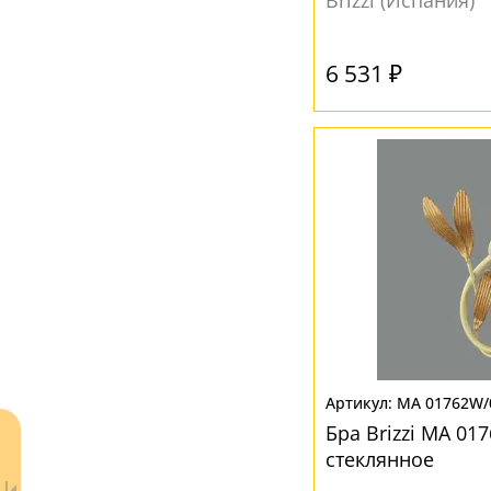
Brizzi (Испания)
6 531 ₽
MA 01762W/
Бра Brizzi MA 01
стеклянное