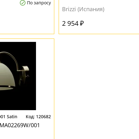
По запросу
Brizzi (Испания)
2 954 ₽
01 Satin
120682
W MA02269W/001