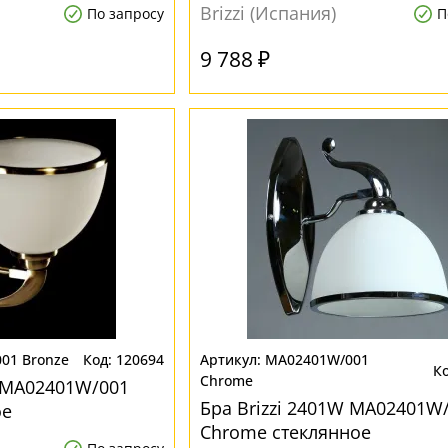
Brizzi (Испания)
По запросу
П
9 788 ₽
01 Bronze
120694
MA02401W/001
Chrome
W MA02401W/001
Бра Brizzi 2401W MA02401W
ое
Chrome стеклянное