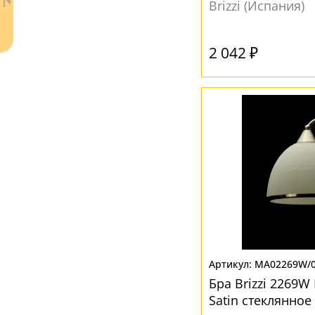
Brizzi (Испания)
2 042 ₽
Ваш регион:
Москва
+7 (800) 775-63-32
- бесплатно по России
+7 (495) 255-03-21
- бесплатная доставка
MA02269W/0
Бра Brizzi 2269
Satin стеклянное