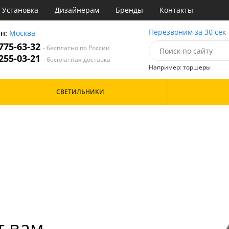
Установка
Дизайнерам
Бренды
Контакты
ы
Перезвоним за 30 сек
он:
Москва
 775-63-32
- бесплатно по России
атегории
 255-03-21
- бесплатная доставка
Например: торшеры
Назначение
Цвет
Особенности
СВЕТИЛЬНИКИ
тиная
Бронза
инет
Бренд
е
Дизайн/Форма
идор и прихожая
хожая
т вам