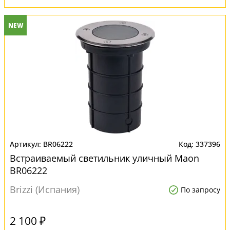
NEW
BR06222
337396
Встраиваемый светильник уличный Maon
BR06222
Brizzi (Испания)
По запросу
2 100 ₽