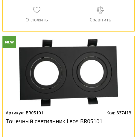
NEW
BR05101
337413
Точечный светильник Leos BR05101