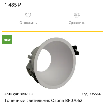
1 485 ₽
NEW
BR07062
335564
Точечный светильник Osona BR07062