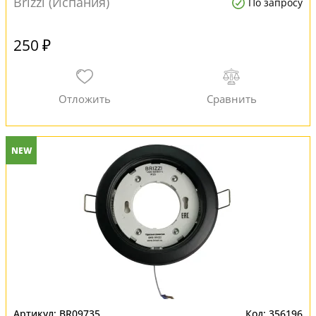
Brizzi (Испания)
По запросу
250 ₽
NEW
BR09735
356196