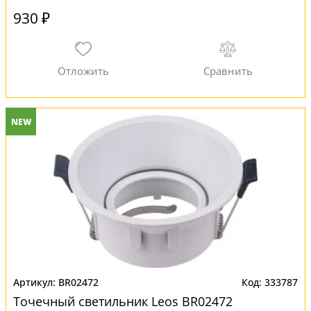
930 ₽
NEW
BR02472
333787
Точечный светильник Leos BR02472