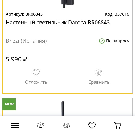
BR06843
337616
Настенный светильник Daroca BR06843
Brizzi (Испания)
По запросу
5 990 ₽
NEW