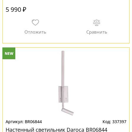
5 990 ₽
NEW
BR06844
337397
Настенный светильник Daroca BR06844