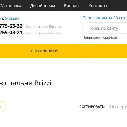
Установка
Дизайнерам
Бренды
Контакты
ы
Перезвоним за 30 сек
он:
Москва
 775-63-32
- бесплатно по России
атегории
 255-03-21
- бесплатная доставка
Например: торшеры
Назначение
Цвет
Особенности
СВЕТИЛЬНИКИ
тиная
Бронза
инет
Бренд
е
Дизайн/Форма
идор и прихожая
хожая
 спальни Brizzi
р
СОРТИРОВАТЬ:
: