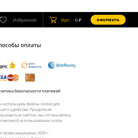
Избранное
0
шт.
0
₽
ОФОРМИТЬ
пособы оплаты
литика безопасности платежей
 используем файлы cookie для
шего удобства. Продолжая
льзоваться сайтом, вы соглашаетесь
олитикой использования cookie.
е права защищены 2026 г.