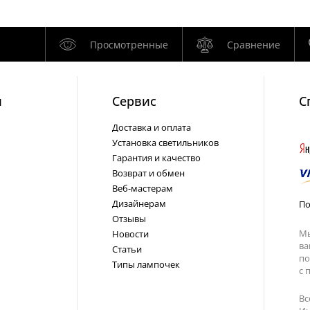
Просмотренные
Сравнение
и
Cервис
С
Доставка и оплата
Установка светильников
Гарантия и качество
Возврат и обмен
Веб-мастерам
Дизайнерам
По
Отзывы
Мы
Новости
ва
Статьи
по
Типы лампочек
с
п
Вс