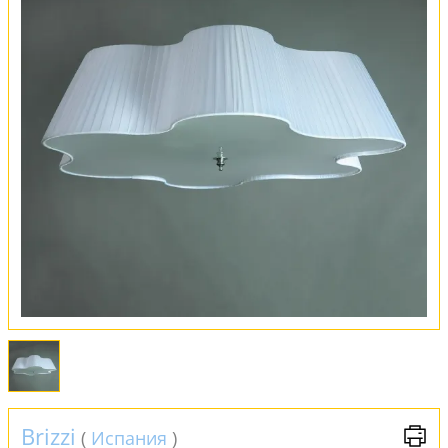
Оплата и доставка
Обмен и возврат
Установка
FAQ
Отзывы
Brizzi
(
Испания
)