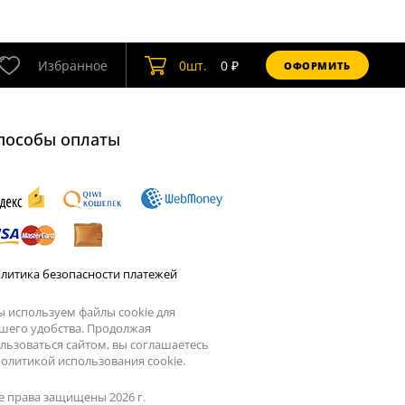
Избранное
0
шт.
0
₽
ОФОРМИТЬ
пособы оплаты
литика безопасности платежей
 используем файлы cookie для
шего удобства. Продолжая
льзоваться сайтом, вы соглашаетесь
олитикой использования cookie.
е права защищены 2026 г.