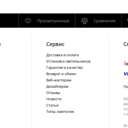
Просмотренные
Сравнение
и
Cервис
С
Доставка и оплата
Установка светильников
Гарантия и качество
Возврат и обмен
Веб-мастерам
Дизайнерам
По
Отзывы
Мы
Новости
ва
Статьи
по
Типы лампочек
с
п
Вс