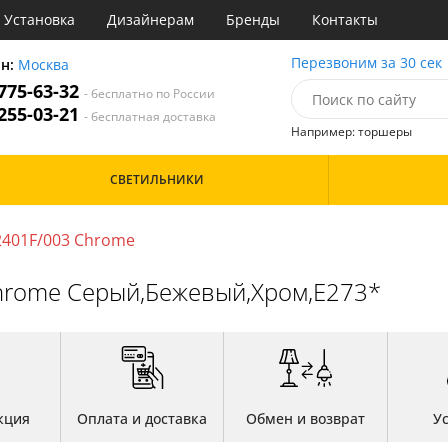
Установка
Дизайнерам
Бренды
Контакты
ы
Перезвоним за 30 сек
он:
Москва
 775-63-32
- бесплатно по России
атегории
 255-03-21
- бесплатная доставка
Например: торшеры
Назначение
Цвет
Особенности
СВЕТИЛЬНИКИ
тиная
Бронза
инет
Бренд
е
2401F/003 Chrome
Дизайн/Форма
идор и прихожая
хожая
Chrome Серый,Бежевый,Хром,E273*
кция
Оплата и доставка
Обмен и возврат
У