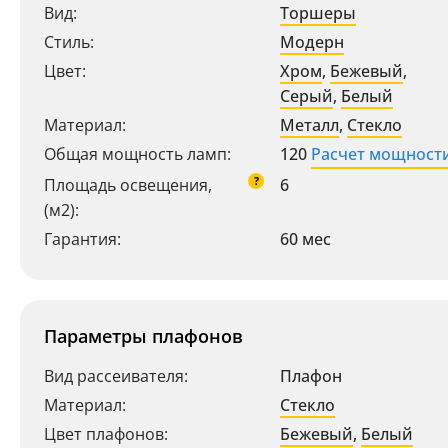
Вид:
Торшеры
Стиль:
Модерн
Цвет:
Хром
,
Бежевый
,
Серый
,
Белый
Материал:
Металл
,
Стекло
Общая мощность ламп:
120
Расчет мощност
Ваш регион:
Москва
?
Площадь освещения,
6
+7 (800) 775-63-32
(м2):
- бесплатно по России
+7 (495) 255-03-21
Гарантия:
60 мес
- бесплатная доставка
Параметры плафонов
Вид рассеивателя:
Плафон
Материал:
Стекло
Цвет плафонов:
Бежевый
,
Белый