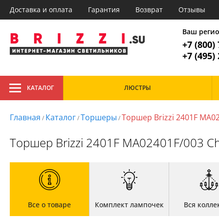
Доставка и оплата
Гарантия
Возврат
Отзывы
Главное меню
1. Люстр
Ваш реги
+7 (800)
Все товары к
1. Люстры
+7 (495)
2. Потолочные
3. Настольные лампы
Тип
КАТАЛОГ
ЛЮСТРЫ
Подвесные
Гос
Каб
Главная
Каф
Главная
Каталог
Торшеры
Торшер Brizzi 2401F MA0
/
/
/
Стиль
Доставка и оплата
Кор
Гарантия
При
Классический
Торшер Brizzi 2401F MA02401F/003 
Возврат
Отзывы
Установка
Дизайнерам
Бренды
Контакты
Все о товаре
Комплект лампочек
Вся колле