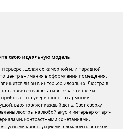
дите свою идеальную модель
нтерьере , делая ее камерной или парадной -
это центр внимания в оформлении помещения.
впишется ли он в интерьер идеально. Люстра в
к становится выше, атмосфера - теплее и
прибора - это уверенность в гармонии
ушой, вдохновляет каждый день. Свет сверху
авлены люстры на любой вкус и интерьер от арт-
териалами, контрастными сочетаниями,
гоярусными конструкциями, сложной пластикой