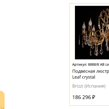
8888/8 AB Le
Подвесная люстр
Leaf crystal
Brizzi (Испания)
186 296 ₽