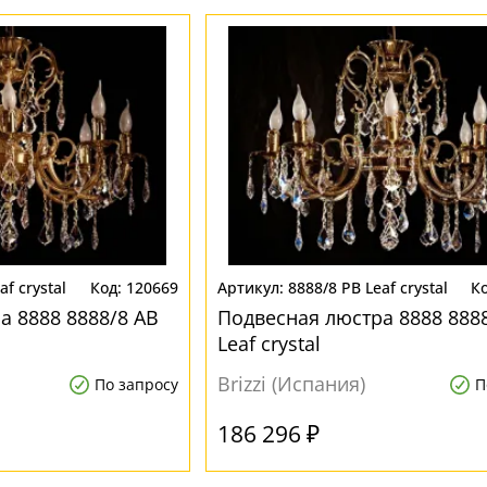
af crystal
120669
8888/8 PB Leaf crystal
а 8888 8888/8 AB
Подвесная люстра 8888 888
Leaf crystal
Brizzi (Испания)
По запросу
П
186 296 ₽