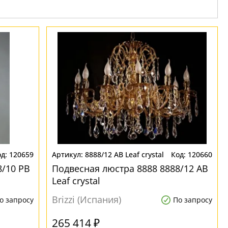
120659
8888/12 AB Leaf crystal
120660
8/10 PB
Подвесная люстра 8888 8888/12 AB
Leaf crystal
Brizzi (Испания)
о запросу
По запросу
265 414 ₽