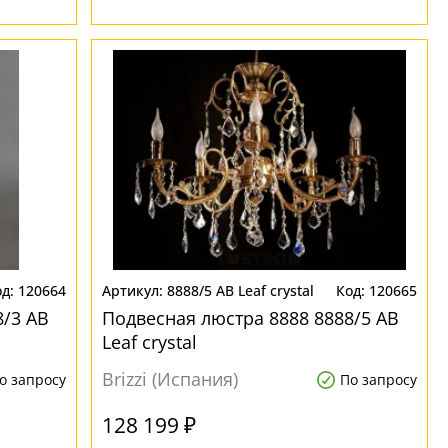
120664
8888/5 AB Leaf crystal
120665
8/3 AB
Подвесная люстра 8888 8888/5 AB
Leaf crystal
Brizzi (Испания)
о запросу
По запросу
128 199 ₽