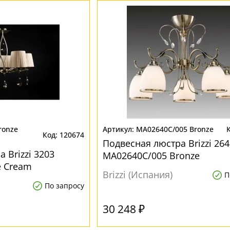
ronze
MA02640C/005 Bronze
120674
Подвесная люстра Brizzi 26
 Brizzi 3203
MA02640C/005 Bronze
e Cream
Brizzi (Испания)
П
По запросу
30 248 ₽