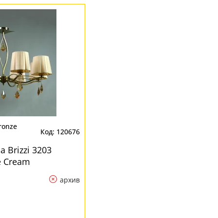
ronze
120676
 Brizzi 3203
e Cream
архив