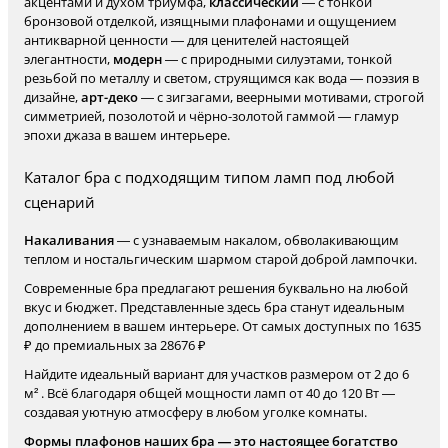
акцентами и духом триумфа,
классический
— с тонкой
бронзовой отделкой, изящными плафонами и ощущением
антикварной ценности — для ценителей настоящей
элегантности,
модерн
— с природными силуэтами, тонкой
резьбой по металлу и светом, струящимся как вода — поэзия в
дизайне,
арт-деко
— с зигзагами, веерными мотивами, строгой
симметрией, позолотой и чёрно-золотой гаммой — гламур
эпохи джаза в вашем интерьере.
Каталог бра с подходящим типом ламп под любой
сценарий
Накаливания
— с узнаваемым накалом, обволакивающим
теплом и ностальгическим шармом старой доброй лампочки.
Современные бра предлагают решения буквально на любой
вкус и бюджет. Представленные здесь бра станут идеальным
дополнением в вашем интерьере. От самых доступных по 1635
₽ до премиальных за 28676 ₽
Найдите идеальный вариант для участков размером от 2 до 6
м² . Всё благодаря общей мощности ламп от 40 до 120 Вт —
создавая уютную атмосферу в любом уголке комнаты.
Формы плафонов наших бра — это настоящее богатство