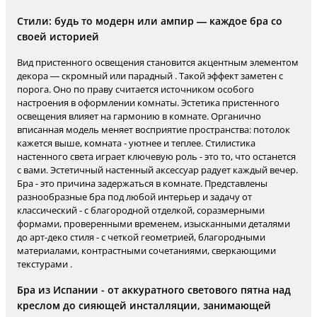
Стили: будь то модерн или ампир — каждое бра со
своей историей
Вид пристенного освещения становится акцентным элементом
декора — скромный или парадный . Такой эффект заметен с
порога. Оно по праву считается источником особого
настроения в оформлении комнаты. Эстетика пристенного
освещения влияет на гармонию в комнате. Органично
вписанная модель меняет восприятие пространства: потолок
кажется выше, комната - уютнее и теплее. Стилистика
настенного света играет ключевую роль - это то, что останется
с вами. Эстетичный настенный аксессуар радует каждый вечер.
Бра - это причина задержаться в комнате. Представлены
разнообразные бра под любой интерьер и задачу от
классический - с благородной отделкой, соразмерными
формами, проверенными временем, изысканными деталями
до арт-деко стиля - с четкой геометрией, благородными
материалами, контрастными сочетаниями, сверкающими
текстурами .
Бра из Испании - от аккуратного светового пятна над
креслом до сияющей инсталляции, занимающей