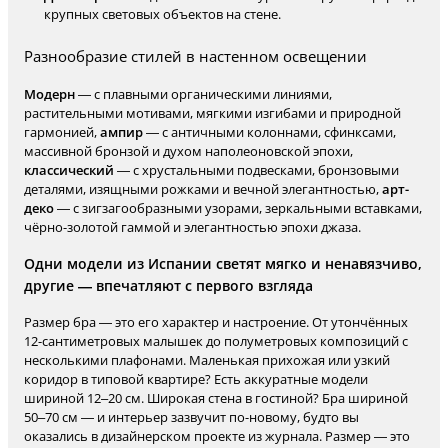
крупных световых объектов на стене.
Разнообразие стилей в настенном освещении
Модерн
— с плавными органическими линиями,
растительными мотивами, мягкими изгибами и природной
гармонией,
ампир
— с античными колоннами, сфинксами,
массивной бронзой и духом наполеоновской эпохи,
классический
— с хрустальными подвесками, бронзовыми
деталями, изящными рожками и вечной элегантностью,
арт-
деко
— с зигзагообразными узорами, зеркальными вставками,
чёрно-золотой гаммой и элегантностью эпохи джаза.
Одни модели из Испании светят мягко и ненавязчиво,
другие — впечатляют с первого взгляда
Размер бра — это его характер и настроение. От утончённых
12-сантиметровых малышек до полуметровых композиций с
несколькими плафонами. Маленькая прихожая или узкий
коридор в типовой квартире? Есть аккуратные модели
шириной 12–20 см. Широкая стена в гостиной? Бра шириной
50–70 см — и интерьер зазвучит по-новому, будто вы
оказались в дизайнерском проекте из журнала. Размер — это