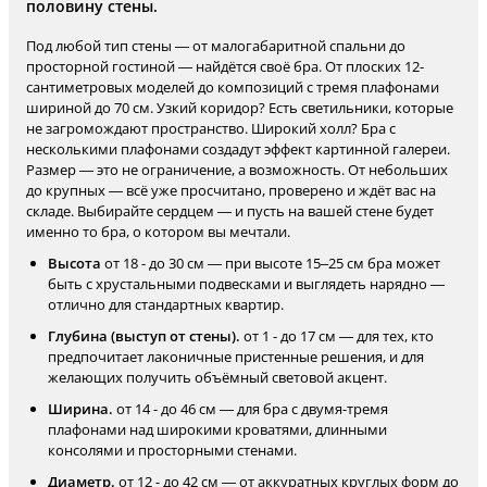
половину стены.
Под любой тип стены — от малогабаритной спальни до
просторной гостиной — найдётся своё бра. От плоских 12-
сантиметровых моделей до композиций с тремя плафонами
шириной до 70 см. Узкий коридор? Есть светильники, которые
не загромождают пространство. Широкий холл? Бра с
несколькими плафонами создадут эффект картинной галереи.
Размер — это не ограничение, а возможность. От небольших
до крупных — всё уже просчитано, проверено и ждёт вас на
складе. Выбирайте сердцем — и пусть на вашей стене будет
именно то бра, о котором вы мечтали.
Высота
от 18 - до 30 см — при высоте 15–25 см бра может
быть с хрустальными подвесками и выглядеть нарядно —
отлично для стандартных квартир.
Глубина (выступ от стены).
от 1 - до 17 см — для тех, кто
предпочитает лаконичные пристенные решения, и для
желающих получить объёмный световой акцент.
Ширина.
от 14 - до 46 см — для бра с двумя-тремя
плафонами над широкими кроватями, длинными
консолями и просторными стенами.
Диаметр.
от 12 - до 42 см — от аккуратных круглых форм до