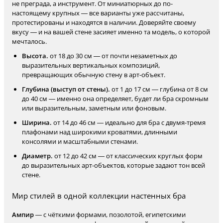
не преграда, а инструмент. От миниатюрных до по-
настоящему крупных — все варианты уже рассчитаны,
протестированы и находятся в наличии. Доверяйте своему
вкусу — и на вашей стене засияет именно та модель, о которой
мечталось.
Высота.
от 18 до 30 см — от почти незаметных до
выразительных вертикальных композиций,
превращающих обычную стену в арт-объект.
Глубина (выступ от стены).
от 1 до 17 см — глубина от 8 см
до 40 см — именно она определяет, будет ли бра скромным
или выразительным, заметным или фоновым.
Ширина.
от 14 до 46 см — идеально для бра с двумя-тремя
плафонами над широкими кроватями, длинными
консолями и масштабными стенами.
Диаметр.
от 12 до 42 см — от классических круглых форм
до выразительных арт-объектов, которые задают тон всей
стене.
Мир стилей в одной коллекции настенных бра
Ампир
— с чёткими формами, позолотой, египетскими