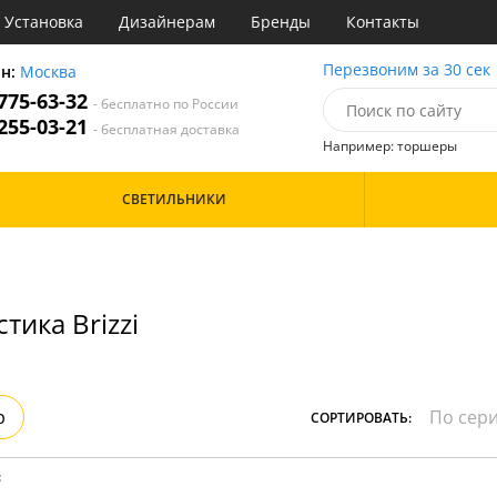
Установка
Дизайнерам
Бренды
Контакты
ы
Перезвоним за 30 сек
он:
Москва
 775-63-32
- бесплатно по России
атегории
 255-03-21
- бесплатная доставка
Например: торшеры
Назначение
Цвет
Особенности
СВЕТИЛЬНИКИ
тиная
Бронза
инет
Бренд
е
Дизайн/Форма
идор и прихожая
хожая
тика Brizzi
р
СОРТИРОВАТЬ:
: