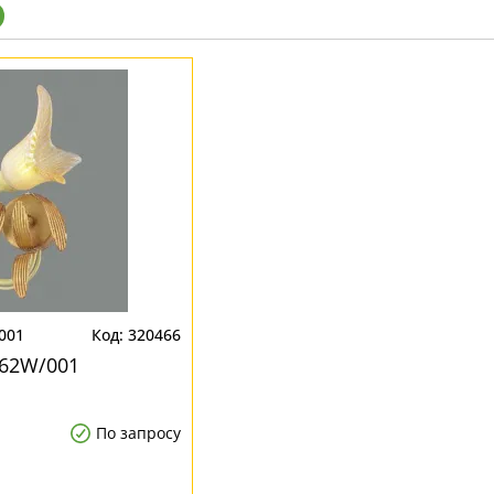
001
320466
762W/001
По запросу