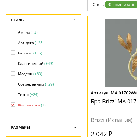
Стиль:
Флористика
СТИЛЬ
Ампир
(+2)
Арт-деко
(+25)
Барокко
(+15)
Классический
(+49)
Модерн
(+83)
Современный
(+29)
MA 01762W/
Техно
(+24)
Бра Brizzi MA 01
Флористика
(1)
Brizzi (Испания)
РАЗМЕРЫ
2 042 ₽
Высота, см