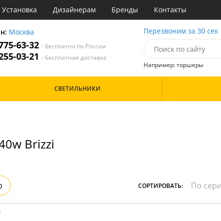
Установка
Дизайнерам
Бренды
Контакты
ы
Перезвоним за 30 сек
он:
Москва
 775-63-32
- бесплатно по России
атегории
 255-03-21
- бесплатная доставка
Например: торшеры
Назначение
Цвет
Особенности
СВЕТИЛЬНИКИ
тиная
Бронза
инет
Бренд
е
Дизайн/Форма
идор и прихожая
хожая
0w Brizzi
р
СОРТИРОВАТЬ:
: