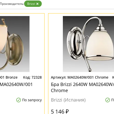
Производитель:
Brizzi
01 Bronze
72328
MA02640W/001 Chrome
W MA02640W/001
Бра Brizzi 2640W MA02640W
Chrome
Brizzi (Испания)
По запросу
П
5 146 ₽