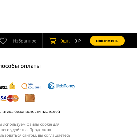
Избранное
0
шт.
0
₽
ОФОРМИТЬ
пособы оплаты
литика безопасности платежей
 используем файлы cookie для
шего удобства. Продолжая
льзоваться сайтом, вы соглашаетесь