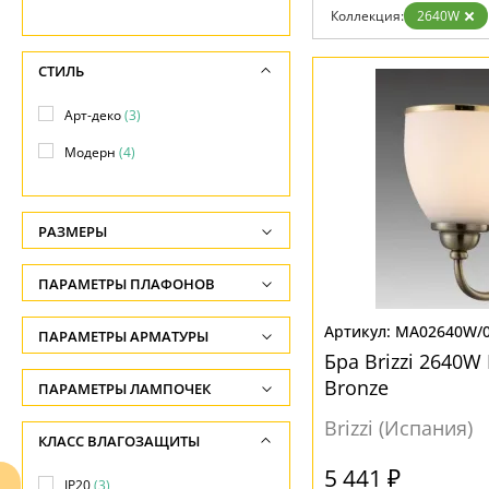
Коллекция:
2640W
СТИЛЬ
Арт-деко
(3)
Модерн
(4)
РАЗМЕРЫ
Высота, см
ПАРАМЕТРЫ ПЛАФОНОВ
-
ФОРМА ПЛАФОНА
MA02640W/0
ПАРАМЕТРЫ АРМАТУРЫ
Ширина, см
Бра Brizzi 2640
-
Сфера
(3)
ЦВЕТ АРМАТУРЫ
Bronze
ПАРАМЕТРЫ ЛАМПОЧЕК
Диаметр, см
Количество ламп
Brizzi (Испания)
Бронза
(2)
НАПРАВЛЕНИЕ
КЛАСС ВЛАГОЗАЩИТЫ
-
-
Желтый
(2)
5 441 ₽
Вверх
(3)
IP20
(3)