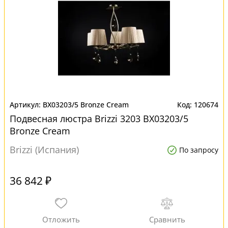
BX03203/5 Bronze Cream
120674
Подвесная люстра Brizzi 3203 BX03203/5
Bronze Cream
Brizzi (Испания)
По запросу
36 842 ₽