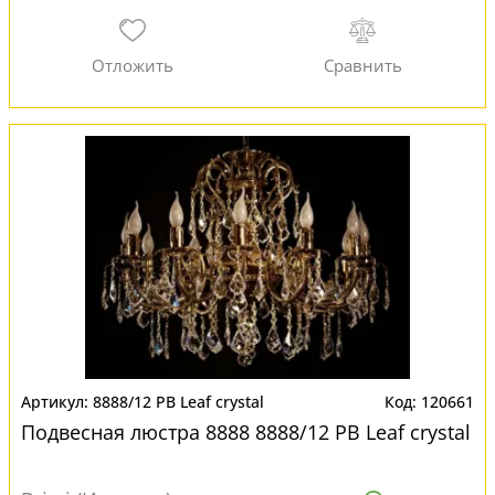
8888/12 PB Leaf crystal
120661
Подвесная люстра 8888 8888/12 PB Leaf crystal