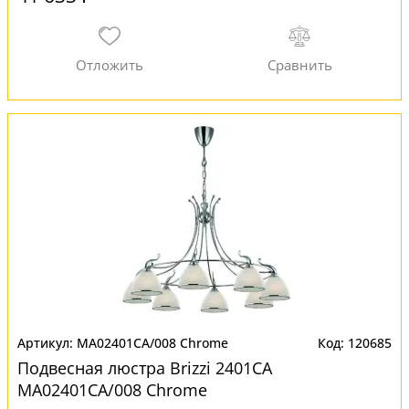
MA02401CA/008 Chrome
120685
Подвесная люстра Brizzi 2401CA
MA02401CA/008 Chrome