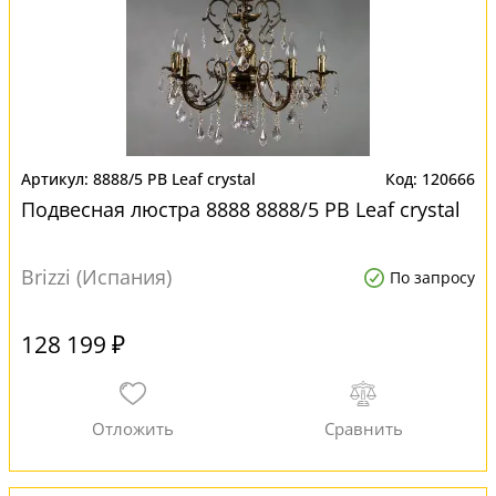
8888/5 PB Leaf crystal
120666
Подвесная люстра 8888 8888/5 PB Leaf crystal
Brizzi (Испания)
По запросу
128 199 ₽