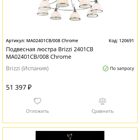
MA02401CB/008 Chrome
120691
Подвесная люстра Brizzi 2401CB
MA02401CB/008 Chrome
Brizzi (Испания)
По запросу
51 397 ₽