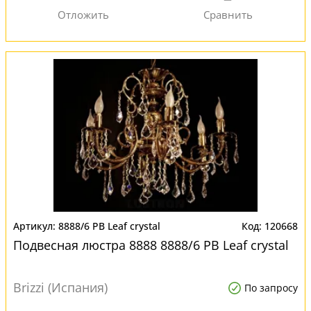
8888/6 PB Leaf crystal
120668
Подвесная люстра 8888 8888/6 PB Leaf crystal
Brizzi (Испания)
По запросу