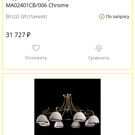
MA02401CB/006 Chrome
Brizzi (Испания)
По запросу
31 727 ₽