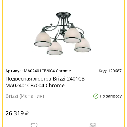
MA02401CB/004 Chrome
120687
Подвесная люстра Brizzi 2401CB
MA02401CB/004 Chrome
Brizzi (Испания)
По запросу
26 319 ₽