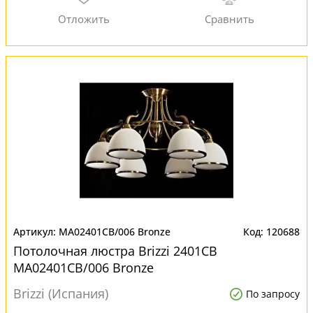
MA02401CB/006 Bronze
120688
Потолочная люстра Brizzi 2401CB
MA02401CB/006 Bronze
Brizzi (Испания)
По запросу